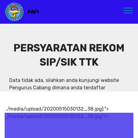
PAFI
PERSYARATAN REKOM
SIP/SIK TTK
Data tidak ada, silahkan anda kunjungi website
Pengurus Cabang dimana anda terdaftar
../media/upload/20200515030132_38.jpg);">
../media/upload/20200515030132_38.jpg"/>