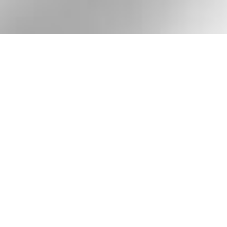
Download Stand
Download Informa
Download "Safe R