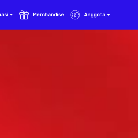
masi
Merchandise
Anggota